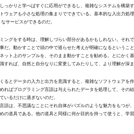
しっかりと学べばすぐに応用ができるし、複雑なシステムを構築
トウェアも小さな処理の集まりでできている。基本的な入出力処
のようなサービスができるのだ。
ミングをする時は、理解しづらい部分があるかもしれない。それ
事だ。動かすことで頭の中で巡らせた考えが明確になるというこ
ネット上のサンプルを、そのまま動かすことを勧める。とにかく
識すれば、自然と自分なりに変更してみたりして、より理解が深
くるとデータの入力と出力を意識すると、複雑なソフトウェアを
めればプログラミング言語は与えられたデータを処理して、その
ているだけに過ぎないのだ。
言語は、不思議なことにそれ自体がパズルのような魅力をもつが
めの道具である。他の道具と同様に何か目的を持って使うと、学