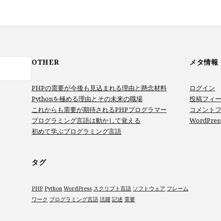
OTHER
メタ情報
PHPの需要が今後も見込まれる理由と懸念材料
ログイン
Pythonを極める理由とその未来の職場
投稿フィ
これからも需要が期待されるPHPプログラマー
コメント
プログラミング言語は動かして覚える
WordPres
初めて学ぶプログラミング言語
タグ
PHP
Python
WordPress
スクリプト言語
ソフトウェア
フレーム
ワーク
プログラミング言語
活躍
記述
需要